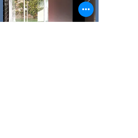
CONTATTA IL NOSTRO TEAM
Tel
+39 0185 306470
Email:
valeriani@impresavaleriani.com
Galleria C.so Garibaldi, 22
16043 Chiavari (Ge)
IN ALTERNATIVA PUOI COMPILARE
IL SEGUENTE MODULO DI CONTATTO